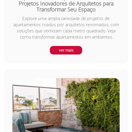
Projetos Inovadores de Arquitetos para
Transformar Seu Espaço
Explore uma ampla variedade de projetos de
apartamentos criados por arquitetos renomados, com
soluções que otimizam cada metro quadrado. Veja
como transformar apartamentos em ambientes
funcionais, sofisticados e repletos de estilo, com ideias
inovadoras de design de interiores. Descubra
ver mais
tendências, aproveitamento de espaço e como criar
atmosferas aconchegantes em apartamentos de todos
os tamanhos, desde estúdios até coberturas luxuosas.
Encontre a inspiração ideal para renovar seu
apartamento com propostas inteligentes e modernas.