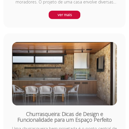
moradores. O projeto de uma casa envolve diversas
decisões, desde a escolha de materiais sustentáveis
até a criação de ambientes que promovam a
ver mais
funcionalidade e a harmonia. Seja uma casa
minimalista, contemporânea ou clássica, o design deve
priorizar o bem-estar, proporcionando espaços
acolhedores como a sala de estar, cozinha gourmet,
áreas de lazer e quartos confortáveis. Ao planejar sua
casa, é fundamental pensar na integração entre os
ambientes, iluminação natural, ventilação e
aproveitamento de espaço, garantindo um lar
aconchegante e adaptado às necessidades da família.
Churrasqueira: Dicas de Design e
Funcionalidade para um Espaço Perfeito
Uma churrasqueira bem projetada é o ponto central de