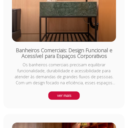
Banheiros Comerciais: Design Funcional e
Acessível para Espaços Corporativos
Os banheiros comerciais precisam equilibrar
funcionalidade, durabilidade e acessibilidade para
atender às demandas de grandes fluxos de pessoas.
Com um design focado na eficiência, esses espaços
devem ser planejados com materiais resistentes e de
fácil manutenção, garantindo higiene e conforto para os
ver mais
usuários. Além disso, a acessibilidade é um ponto
crucial em projetos comerciais, assegurando que todas
as normas de inclusão sejam cumpridas. Explore dicas
de como otimizar a distribuição dos sanitários,
escolher revestimentos adequados e integrar