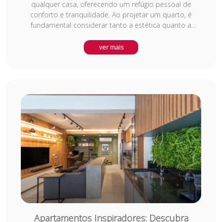
qualquer casa, oferecendo um refúgio pessoal de
conforto e tranquilidade. Ao projetar um quarto, é
fundamental considerar tanto a estética quanto a
funcionalidade, garantindo que o ambiente seja
acolhedor e prático. Cores suaves, móveis bem
ver mais
posicionados e iluminação adequada são elementos
chave para criar um espaço harmônico. O uso de
texturas em tecidos, como lençóis, cortinas e tapetes,
pode aumentar a sensação de aconchego, enquanto a
organização otimizada contribui para um ambiente
relaxante e equilibrado.
Apartamentos Inspiradores: Descubra