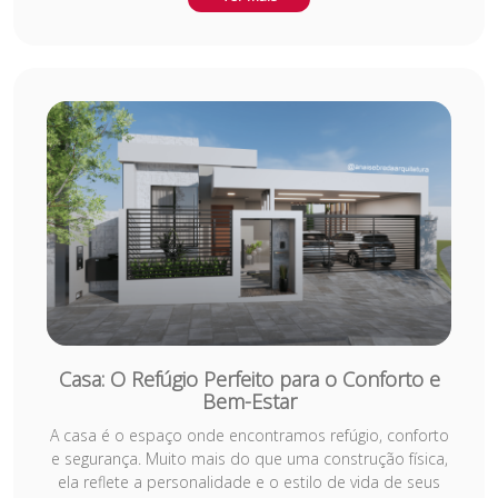
condomínios e ambientes comerciais, promovendo um
local seguro onde os pequenos podem explorar,
aprender e se divertir. Projetar uma brinquedoteca
inclui pensar na escolha de cores vibrantes, mobiliário
adequado à altura das crianças e materiais seguros,
além de oferecer áreas que incentivem atividades
lúdicas e colaborativas. Uma brinquedoteca bem
planejada pode ser o ponto alto do ambiente,
proporcionando momentos de diversão e
aprendizagem.
Casa: O Refúgio Perfeito para o Conforto e
Bem-Estar
A casa é o espaço onde encontramos refúgio, conforto
e segurança. Muito mais do que uma construção física,
ela reflete a personalidade e o estilo de vida de seus