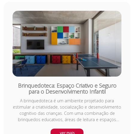
bibliotecas incluem zonas de convivência, espaços de
estudo em grupo e recursos multimídia, adaptando-se
às necessidades dos usuários contemporâneos.
Descubra como o design inteligente pode transformar
bibliotecas em verdadeiros centros de aprendizado e
cultura.
Brinquedoteca: Espaço Criativo e Seguro
para o Desenvolvimento Infantil
A brinquedoteca é um ambiente projetado para
estimular a criatividade, socialização e desenvolvimento
cognitivo das crianças. Com uma combinação de
brinquedos educativos, áreas de leitura e espaços
interativos, esse espaço oferece muito mais do que
diversão. Ele é ideal para residências, escolas,
ver mais