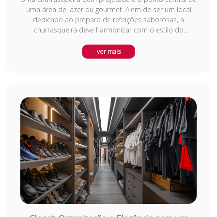
uma área de lazer ou gourmet. Além de ser um local
dedicado ao preparo de refeições saborosas, a
churrasqueira deve harmonizar com o estilo do
ambiente, seja ele mais rústico ou moderno. Materiais
como tijolos aparentes, aço inoxidável e bancadas em
ver mais
granito são escolhas comuns, pois combinam estética
e funcionalidade. O design deve considerar uma boa
ventilação, espaço para armazenamento de utensílios e
uma bancada de apoio para facilitar o preparo. Criar
um espaço confortável e convidativo é essencial para
receber amigos e familiares em momentos de
confraternização.