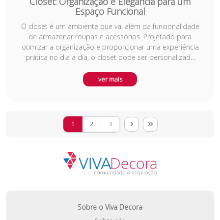
Closet: Organização e Elegância para um
Espaço Funcional
O closet é um ambiente que vai além da funcionalidade
de armazenar roupas e acessórios. Projetado para
otimizar a organização e proporcionar uma experiência
prática no dia a dia, o closet pode ser personalizado
de acordo com o estilo de vida e as necessidades de
cada usuário. Com prateleiras ajustáveis, gavetas,
ver mais
espelhos e iluminação adequada, o espaço se
transforma em um ambiente sofisticado e confortável.
A escolha dos materiais, cores e disposição dos itens
influencia diretamente na praticidade e na estética,
1
2
3
tornando o closet uma peça chave em qualquer
residência moderna.
Sobre o Viva Decora