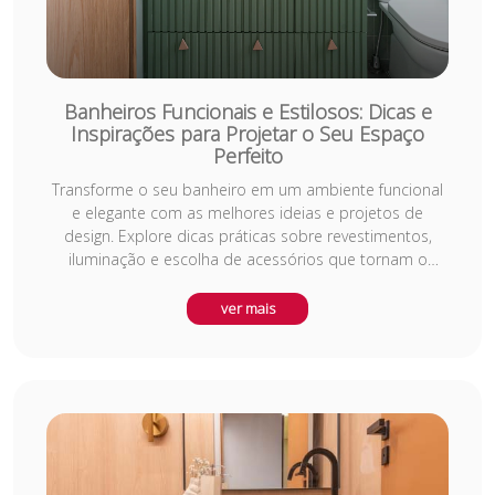
Banheiros Funcionais e Estilosos: Dicas e
Inspirações para Projetar o Seu Espaço
Perfeito
Transforme o seu banheiro em um ambiente funcional
e elegante com as melhores ideias e projetos de
design. Explore dicas práticas sobre revestimentos,
iluminação e escolha de acessórios que tornam o
espaço mais confortável e organizado. Com sugestões
de arquitetos renomados, você encontrará inspirações
ver mais
para criar desde banheiros pequenos até grandes
suítes, sempre focando na otimização do espaço sem
abrir mão da estética. Confira como fazer do seu
banheiro um verdadeiro oásis de relaxamento e bem-
estar! E não deixe que conferir os produtos para
banheiro no nosso marketplace Viva decora Shop
https://www.vivadecorashop.com.br/banheiro