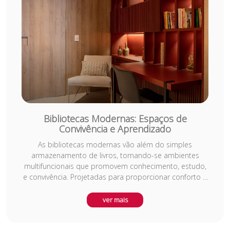
tecnologia para criar banheiros comerciais modernos e
funcionais. E não deixe que conferir os produtos para
banheiro no nosso marketplace Viva decora Shop
https://www.vivadecorashop.com.br/banheiro
Bibliotecas Modernas: Espaços de
Convivência e Aprendizado
As bibliotecas modernas vão além do simples
armazenamento de livros, tornando-se ambientes
multifuncionais que promovem conhecimento, estudo,
e convivência. Projetadas para proporcionar conforto e
acessibilidade, essas áreas combinam inovação
tecnológica e design ergonômico, criando espaços que
ver mais
estimulam a leitura, a pesquisa e o trabalho
colaborativo. Além de áreas de leitura, muitas