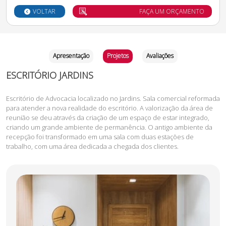
VOLTAR
FAÇA UM ORÇAMENTO
Apresentação
Projetos
Avaliações
ESCRITÓRIO JARDINS
Escritório de Advocacia localizado no Jardins. Sala comercial reformada
para atender a nova realidade do escritório. A valorização da área de
reunião se deu através da criação de um espaço de estar integrado,
criando um grande ambiente de permanência. O antigo ambiente da
recepção foi transformado em uma sala com duas estações de
trabalho, com uma área dedicada a chegada dos clientes.