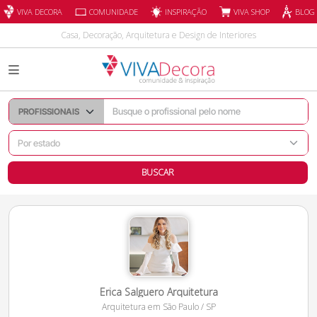
INSPIRAÇÃO
VIVA DECORA
COMUNIDADE
VIVA SHOP
BLOG
Casa, Decoração, Arquitetura e Design de Interiores
BUSCAR
Erica Salguero Arquitetura
Arquitetura
em
São Paulo
/
SP