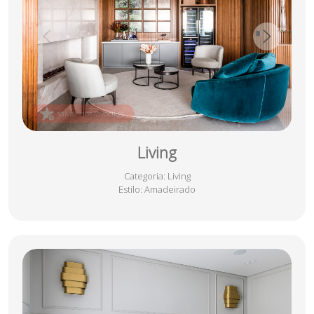
salvar nos favoritos
Living
Categoria
: Living
Estilo
: Amadeirado