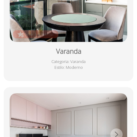
salvar nos favoritos
Varanda
Categoria
: Varanda
Estilo
: Moderno