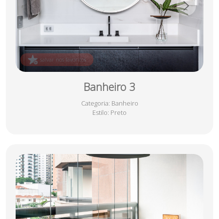
salvar nos favoritos
Banheiro 3
Categoria
: Banheiro
Estilo
: Preto