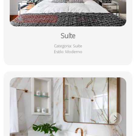
salvar nos favoritos
Suíte
Categoria
: Suíte
Estilo
: Moderno