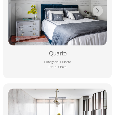
salvar nos favoritos
Quarto
Categoria
: Quarto
Estilo
: Cinza