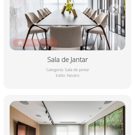
salvar nos favoritos
Sala de Jantar
Categoria
: Sala de jantar
Estilo
: Neutro