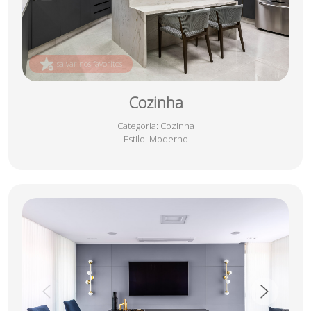
salvar nos favoritos
Cozinha
Categoria
: Cozinha
Estilo
: Moderno