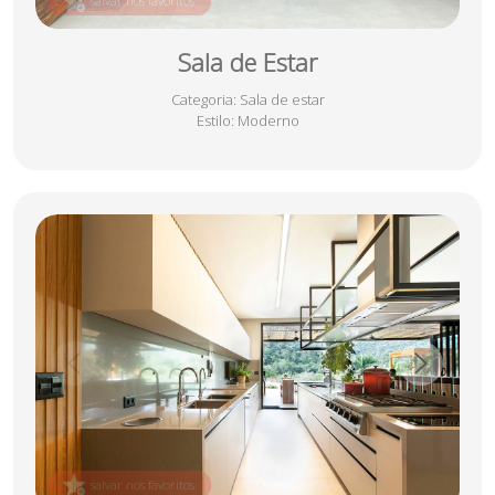
salvar nos favoritos
Sala de Estar
Categoria
: Sala de estar
Estilo
: Moderno
salvar nos favoritos