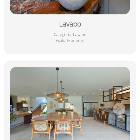
salvar nos favoritos
Lavabo
Categoria
: Lavabo
Estilo
: Moderno