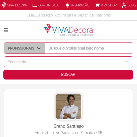
INSPIRAÇÃO
VIVA DECORA
COMUNIDADE
VIVA SHOP
BLOG
Casa, Decoração, Arquitetura e Design de Interiores
BUSCAR
Breno Santiago
Arquitetura
em
Santana de Parnaíba
/
SP