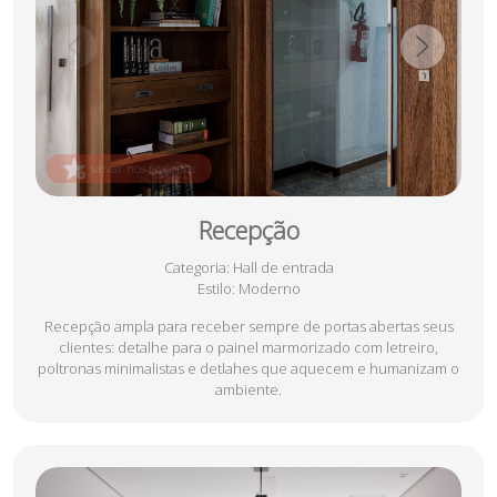
salvar nos favoritos
Recepção
Categoria
: Hall de entrada
Estilo
: Moderno
Recepção ampla para receber sempre de portas abertas seus
clientes: detalhe para o painel marmorizado com letreiro,
poltronas minimalistas e detlahes que aquecem e humanizam o
ambiente.