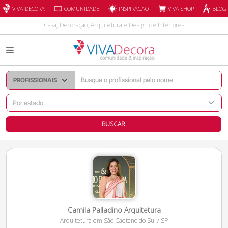
INSPIRAÇÃO
VIVA DECORA
COMUNIDADE
VIVA SHOP
BLOG
Casa, Decoração, Arquitetura e Design de Interiores
BUSCAR
Camila Palladino Arquitetura
Arquitetura
em
São Caetano do Sul
/
SP