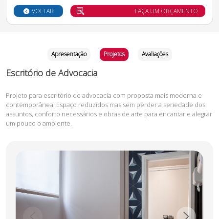
VOLTAR
FAÇA UM ORÇAMENTO
Apresentação
Projetos
Avaliações
Escritório de Advocacia
Projeto para escritório de advocacia com proposta mais moderna e
contemporânea. Espaço reduzidos mas sem perder a seriedade dos
assuntos, conforto necessários e obras de arte para encantar e alegrar
um pouco o ambiente.