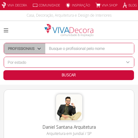
INSPIRAÇÃO
VIVA DECORA
COMUNIDADE
VIVA SHOP
BLOG
Casa, Decoração, Arquitetura e Design de Interiores
BUSCAR
Daniel Santana Arquitetura
Arquitetura
em
Jundiaí
/
SP