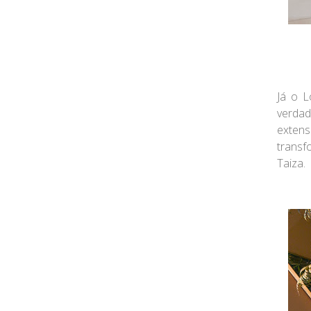
Já o L
verdad
exten
transf
Taiza.