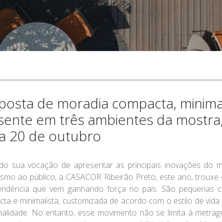
posta de moradia compacta, minimali
sente em três ambientes da mostra,
ia 20 de outubro
do sua vocação de apresentar as principais inovações do me
ismo ao público, a CASACOR Ribeirão Preto, este ano, trouxe 
ndência que vem ganhando força no país. São pequenas ca
ta e minimalista, customizada de acordo com o estilo de vid
nalidade. No entanto, esse movimento não se limita à metra