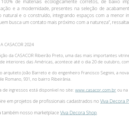
100% de materiais ecologicamente corretos, de baixo imp
icação e a modernidade, presentes na seleção de acabamentos
o natural e o construído, integrando espaços com a menor in
uem busca um contato mais próximo com a natureza”, ressaltam
 A CASACOR 2024
ição da CASACOR Ribeirão Preto, uma das mais importantes vitrine
de interiores das Américas, acontece até o dia 20 de outubro, co
 arquiteto João Barreto e do engenheiro Francisco Segnini, a nova
le Romano, 931, no bairro Ribeirânia.
 de ingressos está disponível no site:
www.casacor.com.br
ou na 
pire em projetos de profissionais cadastrados no
Viva Decora 
a também nosso marketplace
Viva Decora Shop
.