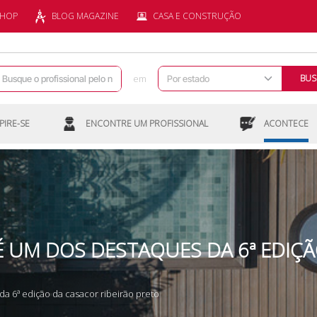
SHOP
BLOG MAGAZINE
CASA E CONSTRUÇÃO
em
BUS
PIRE-SE
ENCONTRE UM PROFISSIONAL
ACONTECE
É UM DOS DESTAQUES DA 6ª EDIÇ
da 6ª edição da casacor ribeirão preto