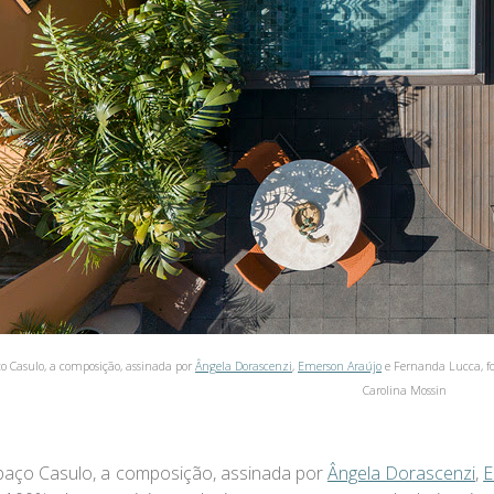
o Casulo, a composição, assinada por
Ângela Dorascenzi
,
Emerson Araújo
e Fernanda Lucca, fo
Carolina Mossin
aço Casulo, a composição, assinada por
Ângela Dorascenzi
,
E