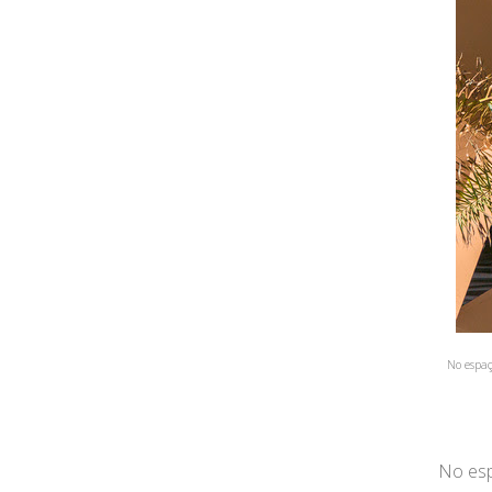
No espaç
No esp