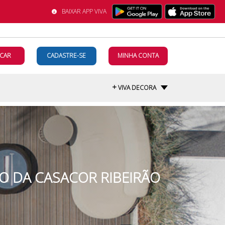
BAIXAR APP VIVA
CAR
CADASTRE-SE
MINHA CONTA
+
VIVA DECORA
ÃO DA CASACOR RIBEIRÃO