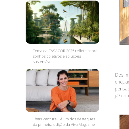
Tema da CASACOR 2025 reflete sobre
sonhos coletivos e soluções
sustentáveis
Dos ma
enquad
pensad
já? co
Thaís Venturelli é um dos destaques
da primeira edição da Viva Magazine