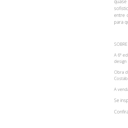
quase 
sofist
entre 
para q
SOBRE
A 6ª ed
design 
Obra do
Costábi
A venda
Se ins
Confir