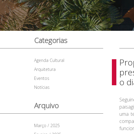
Categorias
Pro
Agenda Cultural
Arquitetura
pre
Eventos
o d
Notícias
Seguin
Arquivo
paisag
uma te
compac
Março / 2025
funcio