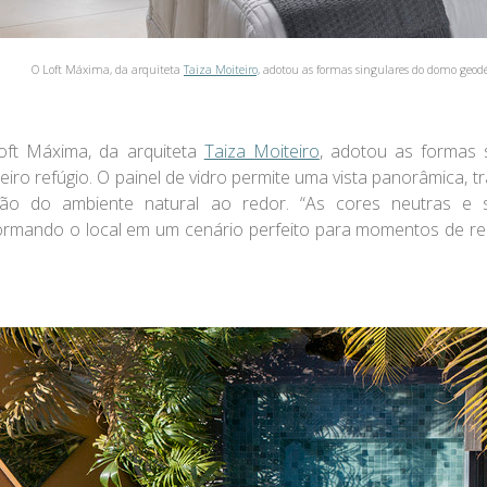
O Loft Máxima, da arquiteta
Taiza Moiteiro,
adotou as formas singulares do domo geodés
oft Máxima, da arquiteta
Taiza Moiteiro
, adotou as formas 
eiro refúgio. O painel de vidro permite uma vista panorâmica, 
são do ambiente natural ao redor. “As cores neutras e 
ormando o local em um cenário perfeito para momentos de r