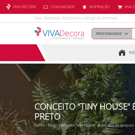
VIVA DECORA
COMUNIDADE
INSPIRAÇÃO
VIVA 
Casa, Decoração, Arquitetura e Design de Interiores
INS
CONCEITO “TINY HOUSE” 
PRETO
home
/
blog
/ conceito “tiny house” é um dos destaques 