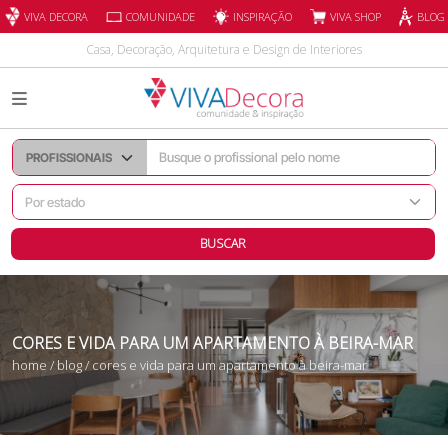
INSPIRAÇÃO
VIVA DECORA
COMUNIDADE
VIVA SHOP
BLOG
Casa, Decoração, Arquitetura e Design de Interiores
BUSCAR
CORES E VIDA PARA UM APARTAMENTO À BEIRA-MAR
home
/
blog
/ cores e vida para um apartamento à beira-mar