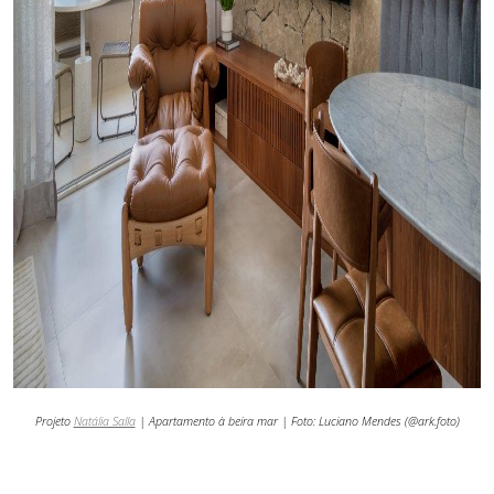
Projeto
Natália Salla
| Apartamento à beira mar | Foto:
Luciano Mendes (@ark.foto)