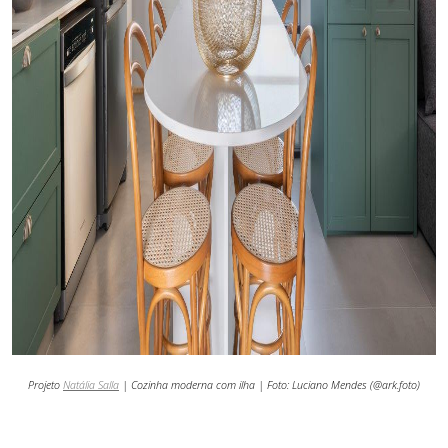
Projeto
Natália Salla
| Cozinha moderna com ilha | Foto:
Luciano Mendes (@ark.foto)