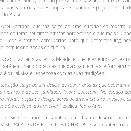
imento Armorial
, fundado por
Ariano Suassuna
, em 1970. A i
eira baseada nas raízes populares, dando espaço à infinit
 do Brasil.
Ariel Santana, que faz parte do time curador da mostra, e
osos do tema, reuniram artistas nordestinos e que mais 50 a
al. Ecos Armoriais abre portas para que diferentes lingu
s institucionalizados da cultura.
sição traz artistas em atividade e une elementos ancestr
porânea, criando poéticas que dialogam entre si e formam 
o é plural, viva e respeitosa com as suas tradições.
exposição surge de um desejo de reunir artistas que beberam
s mestres e de seu fundador, Ariano Suassuna. No espaço que
ra murais, peças de design, obras de arte, literatura, música e 
que é a essência do armorial "
, explica
Pedro Ariel
.
ser vistos na mostra trabalhos da artista e designer pern
VIM, PARA ONDE EU FOR, EU CHEGO!', e seu conterrâneo