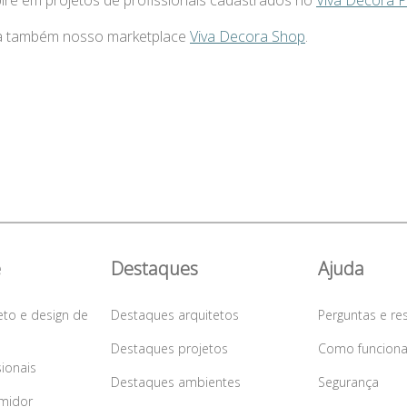
pire em projetos de profissionais cadastrados no
Viva Decora 
a também nosso marketplace
Viva Decora Shop
.
e
Destaques
Ajuda
eto e design de
Destaques arquitetos
Perguntas e re
Destaques projetos
Como funcion
sionais
Destaques ambientes
Segurança
midor