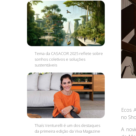
Tema da CASACOR 2025 reflete sobre
sonhos coletivos e soluções
sustentáveis
Ecos A
no
Sho
Thaís Venturelli é um dos destaques
A novi
da primeira edição da Viva Magazine