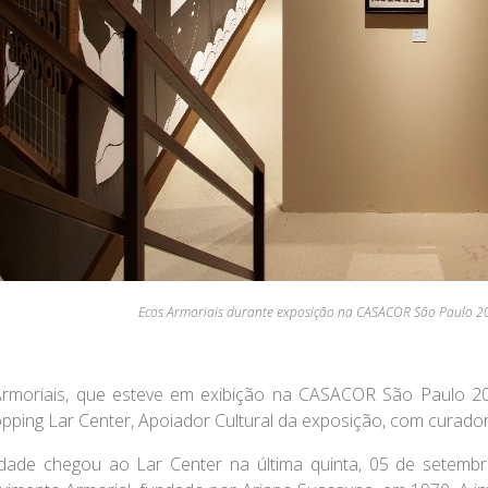
Ecos Armoriais durante exposição na CASACOR São Paulo 2
rmoriais
, que esteve em exibição na
CASACOR São Paulo 2
pping Lar Center
, Apoiador Cultural da exposição, com curado
dade chegou ao Lar Center na última quinta, 05 de setembr