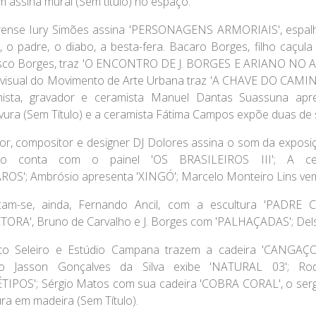
 assina mural (Sem título) no espaço.
rense
Iury Simões
assina 'PERSONAGENS ARMORIAIS', espalha
, o padre, o diabo, a besta-fera.
Bacaro Borges
, filho caçul
isco Borges, traz 'O ENCONTRO DE J. BORGES E ARIANO NO
a visual do Movimento de Arte Urbana traz 'A CHAVE DO CAM
hista, gravador e ceramista
Manuel Dantas Suassuna
apre
avura (Sem Título) e a ceramista
Fátima Campos
expõe duas de
or, compositor e designer
DJ Dolores
assina o som da exposi
ção conta com o painel 'OS BRASILEIROS III'; A c
AROS';
Ambrósio
apresenta 'XINGÓ';
Marcelo Monteiro Lins
vem
cam-se, ainda,
Fernando Ancil
, com a escultura 'PADRE 
ORA', Bruno de Carvalho e J. Borges com 'PALHAÇADAS';
Del
to Seleiro e Estúdio Campana
trazem a cadeira 'CANGAÇO
são
Jasson Gonçalves da Silva
exibe 'NATURAL 03';
Ro
TIPOS';
Sérgio Matos
com sua cadeira 'COBRA CORAL', o ser
ura em madeira (Sem Título).