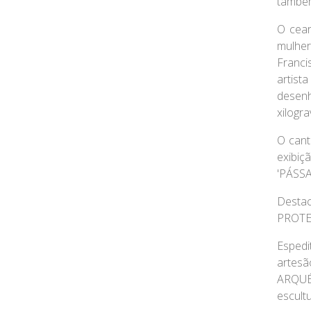
também
O cea
mulher
Franc
artist
desen
xilogr
O cant
exibi
'PÁSS
Desta
PROTET
Espedi
arte
ARQUÉ
escult