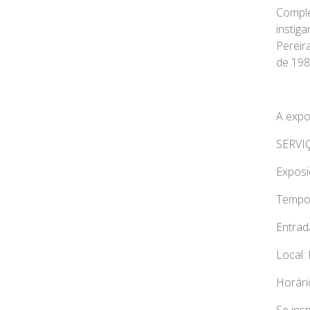
Compl
insti
Pereir
de 198
A expos
SERVI
Expos
Tempo
Entrad
Local:
Horári