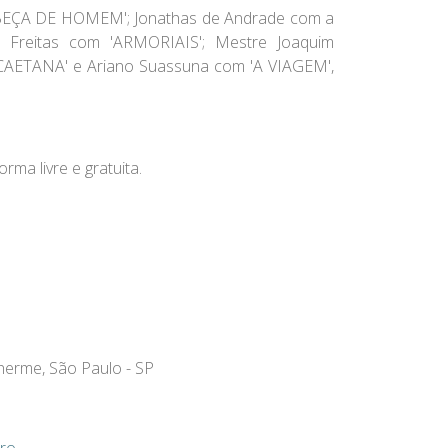
BEÇA DE HOMEM';
Jonathas de Andrade
com a
 Freitas
com 'ARMORIAIS';
Mestre Joaquim
CAETANA' e
Ariano Suassuna
com 'A VIAGEM',
rma livre e gratuita.
lherme, São Paulo - SP