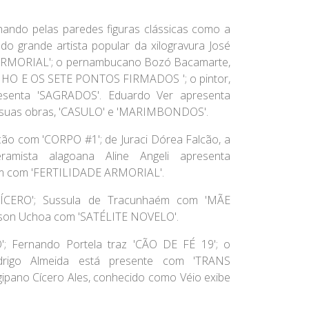
ndo pelas paredes figuras clássicas como a
a do grande artista popular da xilogravura José
 ARMORIAL'; o pernambucano
Bozó Bacamarte
,
INHO E OS SETE PONTOS FIRMADOS '; o pintor,
senta 'SAGRADOS'.
Eduardo Ver
apresenta
 suas obras, 'CASULO' e 'MARIMBONDOS'.
ção com 'CORPO #1'; de
Juraci Dórea Falcão
, a
eramista alagoana
Aline Angeli
apresenta
 com 'FERTILIDADE ARMORIAL'.
CÍCERO';
Sussula de Tracunhaém
com 'MÃE
son Uchoa
com 'SATÉLITE NOVELO'.
';
Fernando Portela
traz 'CÃO DE FÉ 19'; o
drigo Almeida
está presente com 'TRANS
gipano
Cícero Ales
, conhecido como Véio exibe