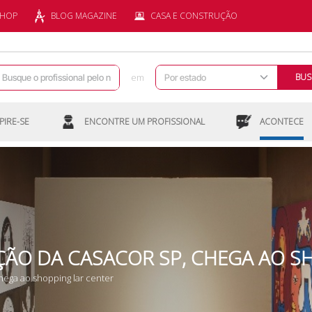
SHOP
BLOG MAGAZINE
CASA E CONSTRUÇÃO
em
BUS
PIRE-SE
ENCONTRE UM PROFISSIONAL
ACONTECE
IÇÃO DA CASACOR SP, CHEGA AO S
chega ao shopping lar center