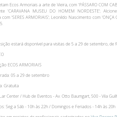
etam
Ecos Armoriais
a arte de
Vieira
, com 'PÁSSARO COM CA
gante 'CARAVANA MUSEU DO HOMEM NORDESTE';
Alcione
a
com 'SERES ARMORIAIS';
Leonildo Nascimento
com 'ONÇA 
5.
ição estará disponível para visitas de 5 a 29 de setembro, de fo
ÇO
ição ECOS ARMORIAIS
rada:
05 a 29 de setembro
a:
Gratuita
Lar Center / Hub de Eventos - Av. Otto Baumgart, 500 - Vila Gui
os:
Seg a Sáb - 10h às 22h / Domingos e Feriados - 14h às 20h