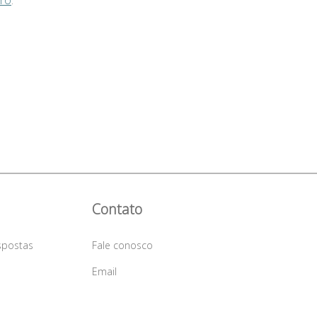
Pro
.
Contato
spostas
Fale conosco
a
Email