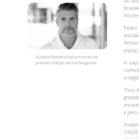
do
Mov
brasil
rincões
Pedro 
estudi
Armori
espaço
Gustavo Martins está presente na
A expo
primeira edição da Viva Magazine
contem
a regiã
"Essa 
grande
encont
e pelo 
Podem 
ONDE 