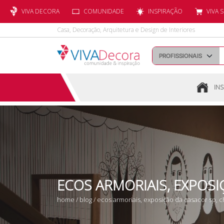
VIVA DECORA
COMUNIDADE
INSPIRAÇÃO
VIVA 
Casa, Decoração, Arquitetura e Design de Interiores
INS
ECOS ARMORIAIS, EXPOS
home
/
blog
/ ecos armoriais, exposição da casacor sp, 