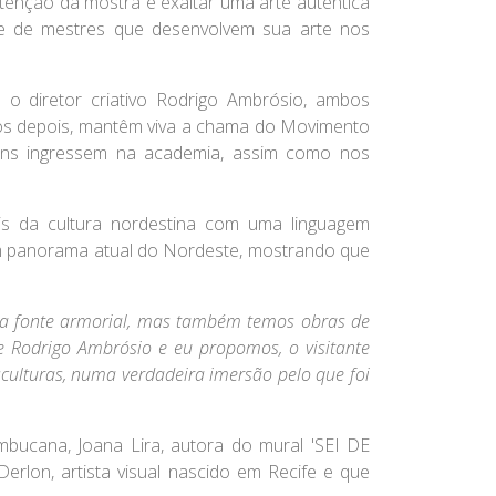
ntenção da mostra é exaltar uma arte autêntica
ude de mestres que desenvolvem sua arte nos
 o diretor criativo Rodrigo Ambrósio, ambos
nos depois, mantêm viva a chama do Movimento
agens ingressem na academia, assim como nos
ais da cultura nordestina com uma linguagem
um panorama atual do Nordeste, mostrando que
 na fonte armorial, mas também temos obras de
 Rodrigo Ambrósio e eu propomos, o visitante
esculturas, numa verdadeira imersão pelo que foi
ambucana,
Joana Lira
, autora do mural 'SEI DE
Derlon
, artista visual nascido em Recife e que