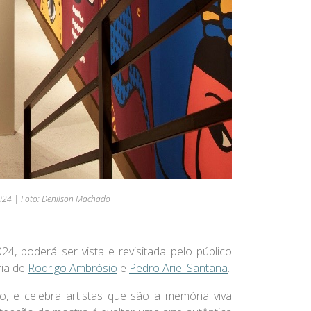
024 | Foto: Denilson Machado
024
, poderá ser vista e revisitada pelo público
ria de
Rodrigo Ambrósio
e
Pedro Ariel Santana
.
o, e celebra artistas que são a memória viva