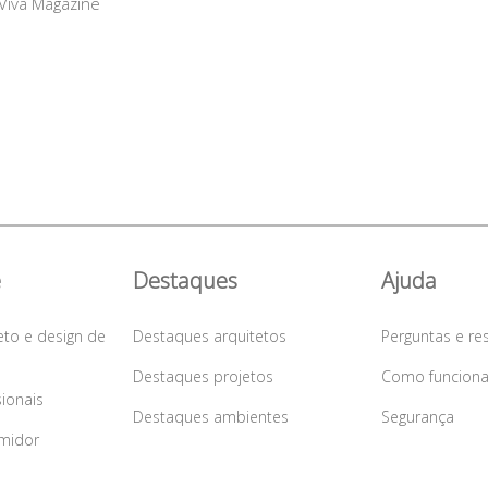
 Viva Magazine
e
Destaques
Ajuda
eto e design de
Destaques arquitetos
Perguntas e re
Destaques projetos
Como funcion
sionais
Destaques ambientes
Segurança
midor