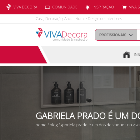
VIVA DECORA
COMUNIDADE
INSPIRAÇÃO
VIVA 
Casa, Decoração, Arquitetura e Design de Interiores
INS
GABRIELA PRADO É UM D
home
/
blog
/ gabriela prado é um dos destaques na viv