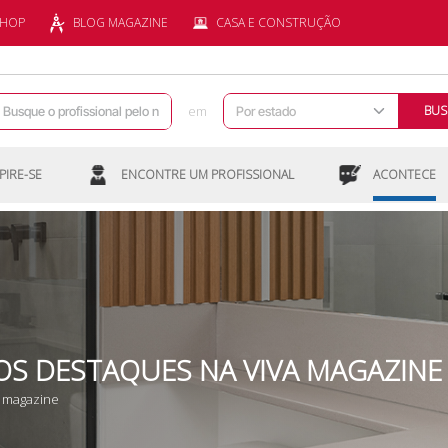
SHOP
BLOG MAGAZINE
CASA E CONSTRUÇÃO
em
BUS
PIRE-SE
ENCONTRE UM PROFISSIONAL
ACONTECE
OS DESTAQUES NA VIVA MAGAZINE
a magazine