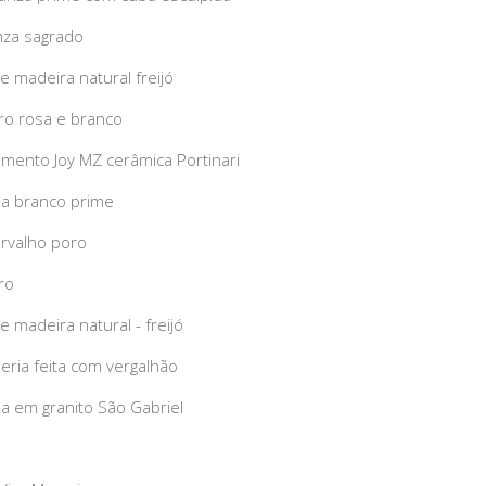
nza sagrado
e madeira natural freijó
ro rosa e branco
imento Joy MZ cerâmica Portinari
a branco prime
rvalho poro
ro
e madeira natural - freijó
eria feita com vergalhão
a em granito São Gabriel