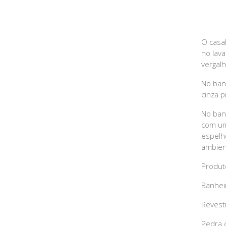
O casa
no lav
vergal
No ban
cinza 
No ban
com um
espelh
ambien
Produt
Banhei
Revest
Pedra 