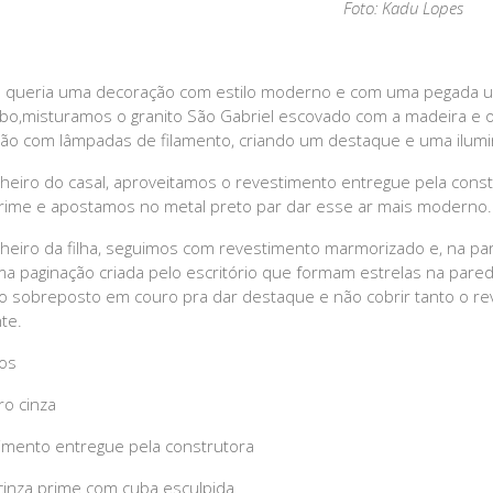
Foto: Kadu Lopes
l queria uma decoração com estilo moderno e com uma pegada um 
abo,misturamos o granito São Gabriel escovado com a madeira e 
hão com lâmpadas de filamento, criando um destaque e uma ilumi
heiro do casal, aproveitamos o revestimento entregue pela con
prime e apostamos no metal preto par dar esse ar mais moderno.
heiro da filha, seguimos com revestimento marmorizado e, na par
a paginação criada pelo escritório que formam estrelas na par
o sobreposto em couro pra dar destaque e não cobrir tanto o rev
te.
os
ro cinza
imento entregue pela construtora
cinza prime com cuba esculpida