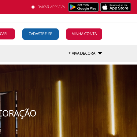
BAIXAR APP VIVA
CAR
CADASTRE-SE
MINHA CONTA
+
VIVA DECORA
ECORAÇÃO