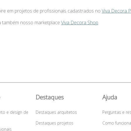
pire em projetos de profissionais cadastrados no
Viva Decora 
a também nosso marketplace
Viva Decora Shop
.
e
Destaques
Ajuda
eto e design de
Destaques arquitetos
Perguntas e re
Destaques projetos
Como funcion
sionais