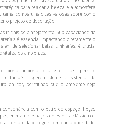
 do design de interiores, atuando não apenas
atégica para realçar a beleza e a atmosfera
o tema, compartilha dicas valiosas sobre como
cer o projeto de decoração.
as iniciais de planejamento. Sua capacidade de
ateriais é essencial, impactando diretamente o
além de selecionar belas luminárias; é crucial
 vitaliza os ambientes.
 - diretas, indiretas, difusas e focais - permite
Daniel também sugere implementar sistemas de
ura da cor, permitindo que o ambiente seja
em consonância com o estilo do espaço. Peças
mpas, enquanto espaços de estética clássica ou
 A sustentabilidade segue como uma prioridade,