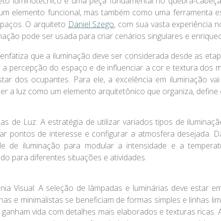
eto luminotécnico é uma peça fundamental no quebra-cabeça
m elemento funcional, mas também como uma ferramenta estr
paços. O arquiteto
Daniel Szego
, com sua vasta experiência n
inação pode ser usada para criar cenários singulares e enrique
 enfatiza que a iluminação deve ser considerada desde as etap
 a percepção do espaço e de influenciar a cor e textura dos m
tar dos ocupantes. Para ele, a excelência em iluminação vai 
er a luz como um elemento arquitetônico que organiza, define e
as de Luz
: A estratégia de utilizar variados tipos de iluminação
ar pontos de interesse e configurar a atmosfera desejada. 
le de iluminação para modular a intensidade e a temperat
do para diferentes situações e atividades.
ia Visual
: A seleção de lâmpadas e luminárias deve estar 
as e minimalistas se beneficiam de formas simples e linhas li
a ganham vida com detalhes mais elaborados e texturas ricas.