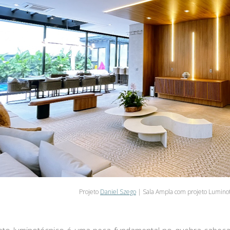
Projeto
Daniel Szego
| Sala Ampla com projeto Luminoté