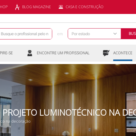
SHOP
BLOG MAGAZINE
CASA E CONSTRUÇÃO
em
BUS
PIRE-SE
ENCONTRE UM PROFISSIONAL
ACONTECE
O PROJETO LUMINOTÉCNICO NA D
nico na decoração