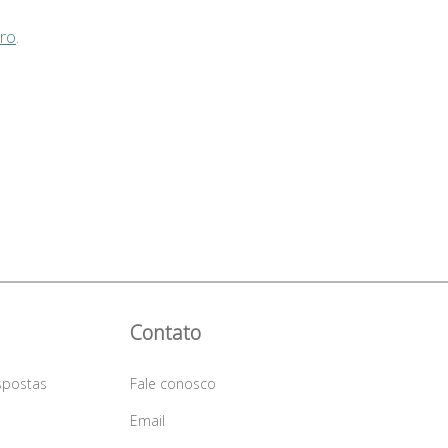
Pro
.
Contato
spostas
Fale conosco
a
Email