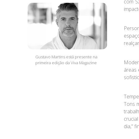
com S
impact
Person
espaço
realçar
Gustavo Martins está presente na
Moder
primeira edição da Viva Magazine
áreas 
sofist
Temper
Tons m
trabal
crucia
dia," f