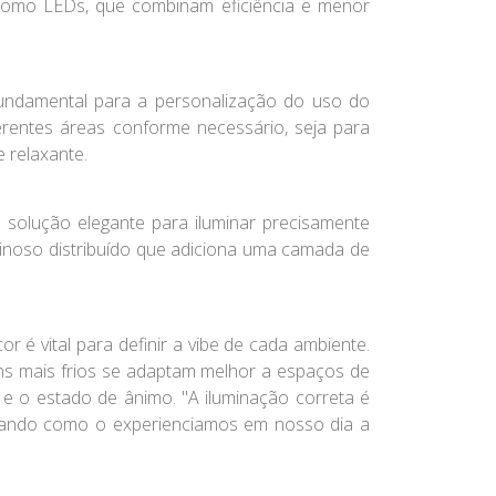
omo LEDs, que combinam eficiência e menor
 fundamental para a personalização do uso do
erentes áreas conforme necessário, seja para
e relaxante.
solução elegante para iluminar precisamente
uminoso distribuído que adiciona uma camada de
r é vital para definir a vibe de cada ambiente.
ns mais frios se adaptam melhor a espaços de
e e o estado de ânimo. "A iluminação correta é
oldando como o experienciamos em nosso dia a