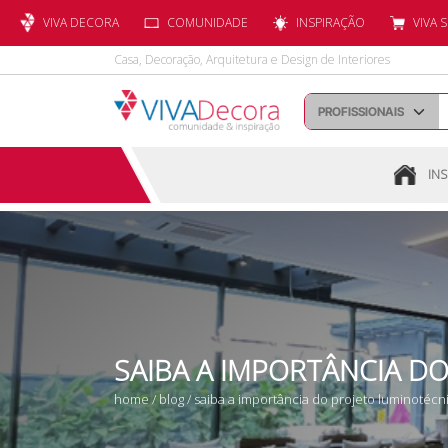
VIVA DECORA
COMUNIDADE
INSPIRAÇÃO
VIVA 
Casa, Decoração, Arquitetura e Design de Interiores
INS
SAIBA A IMPORTÂNCIA D
home
/
blog
/ saiba a importância do projeto luminotéc