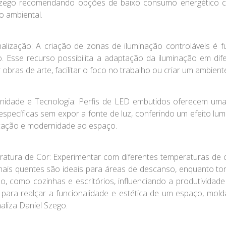
zego recomendando opções de baixo consumo energético c
o ambiental.
alização
: A criação de zonas de iluminação controláveis é
. Esse recurso possibilita a adaptação da iluminação em dif
 obras de arte, facilitar o foco no trabalho ou criar um ambient
nidade e Tecnologia:
Perfis de LED embutidos oferecem uma 
específicas sem expor a fonte de luz, conferindo um efeito l
icação e modernidade ao espaço.
atura de Cor
: Experimentar com diferentes temperaturas de co
ais quentes são ideais para áreas de descanso, enquanto to
ho, como cozinhas e escritórios, influenciando a produtividad
l para realçar a funcionalidade e estética de um espaço, m
inaliza Daniel Szego.