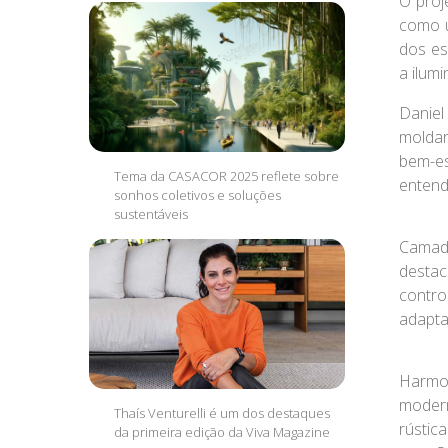
O proj
como u
dos es
a ilum
Daniel
moldar
bem-es
Tema da CASACOR 2025 reflete sobre
entend
sonhos coletivos e soluções
sustentáveis
Camad
destac
contro
adapta
Harmon
modern
Thaís Venturelli é um dos destaques
rústic
da primeira edição da Viva Magazine