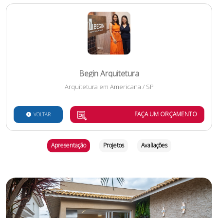
Begin Arquitetura
Arquitetura
em
Americana
/
SP
FAÇA UM ORÇAMENTO
VOLTAR
Apresentação
Projetos
Avaliações