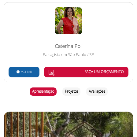
Caterina Poli
Paisagista
em
São Paulo
/
SP
FAÇA UM ORÇAMENTO
VOLTAR
Apresentação
Projetos
Avaliações