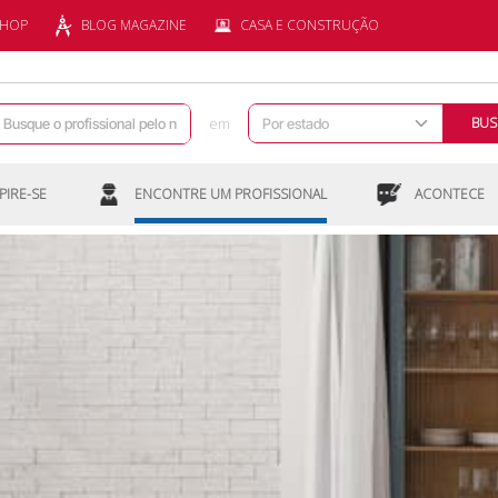
SHOP
BLOG MAGAZINE
CASA E CONSTRUÇÃO
em
BUS
PIRE-SE
ENCONTRE UM PROFISSIONAL
ACONTECE