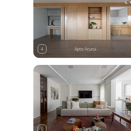
4
Apto Acuruí
6
Apto Tangará