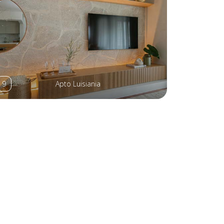
9
Apto Luisiania