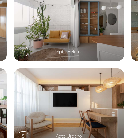
9
Apto Helena
5
Apto Urbano