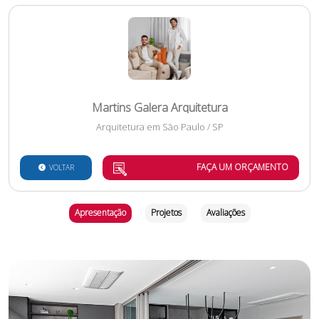
Martins Galera Arquitetura
Arquitetura
em
São Paulo
/
SP
FAÇA UM ORÇAMENTO
VOLTAR
Apresentação
Projetos
Avaliações