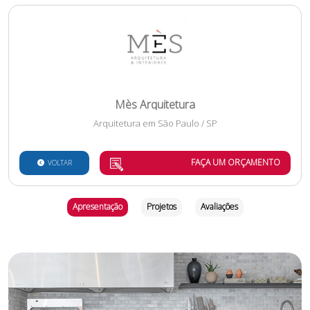
Mès Arquitetura
Arquitetura
em
São Paulo
/
SP
FAÇA UM ORÇAMENTO
VOLTAR
Apresentação
Projetos
Avaliações