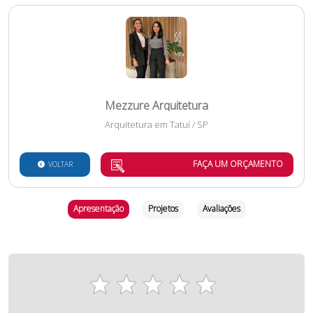
Mezzure Arquitetura
Arquitetura
em
Tatuí
/
SP
FAÇA UM ORÇAMENTO
VOLTAR
Apresentação
Projetos
Avaliações