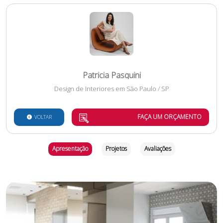
Patricia Pasquini
Design de Interiores
em
São Paulo
/
SP
FAÇA UM ORÇAMENTO
VOLTAR
Apresentação
Projetos
Avaliações