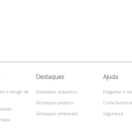
e
Destaques
Ajuda
eto e design de
Destaques arquitetos
Perguntas e re
Destaques projetos
Como funcion
sionais
Destaques ambientes
Segurança
midor