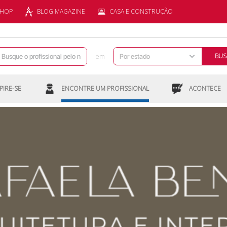
SHOP
BLOG MAGAZINE
CASA E CONSTRUÇÃO
em
BUS
PIRE-SE
ENCONTRE UM PROFISSIONAL
ACONTECE