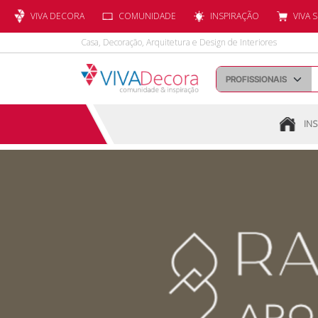
VIVA DECORA
COMUNIDADE
INSPIRAÇÃO
VIVA 
Casa, Decoração, Arquitetura e Design de Interiores
INS