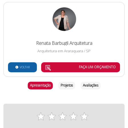
Renata Barbugli Arquitetura
Arquitetura
em
Araraquara
/
SP
FAÇA UM ORÇAMENTO
VOLTAR
Apresentação
Projetos
Avaliações