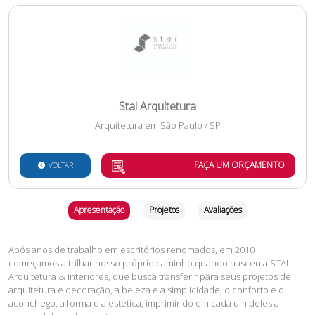
Stal Arquitetura
Arquitetura
em
São Paulo
/
SP
FAÇA UM ORÇAMENTO
VOLTAR
Apresentação
Projetos
Avaliações
Após anos de trabalho em escritórios renomados, em 2010
começamos a trilhar nosso próprio caminho quando nasceu a STAL
Arquitetura & Interiores, que busca transferir para seus projetos de
arquitetura e decoração, a beleza e a simplicidade, o conforto e o
aconchego, a forma e a estética, imprimindo em cada um deles a