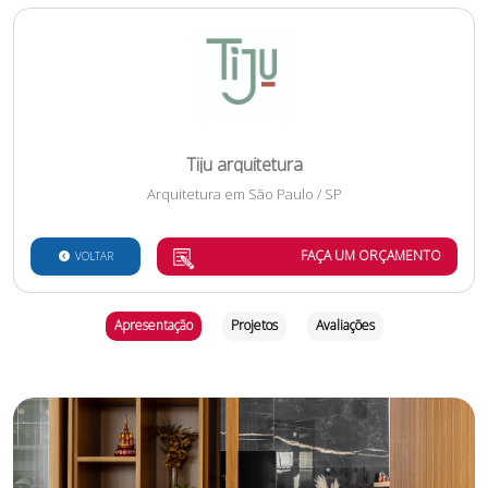
Tiju arquitetura
Arquitetura
em
São Paulo
/
SP
FAÇA UM ORÇAMENTO
VOLTAR
Apresentação
Projetos
Avaliações