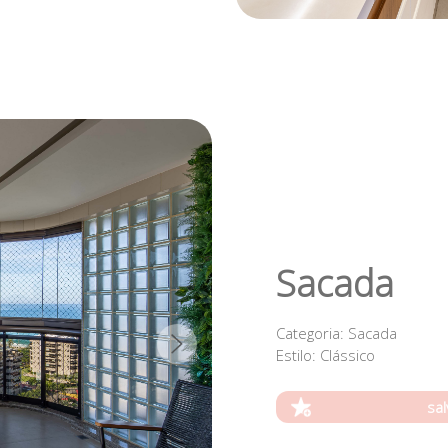
Sacada
Categoria
: Sacada
Estilo
: Clássico
sal