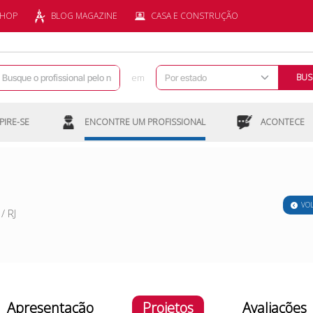
SHOP
BLOG MAGAZINE
CASA E CONSTRUÇÃO
em
BUS
PIRE-SE
ENCONTRE UM PROFISSIONAL
ACONTECE
VO
/
RJ
Apresentação
Projetos
Avaliações