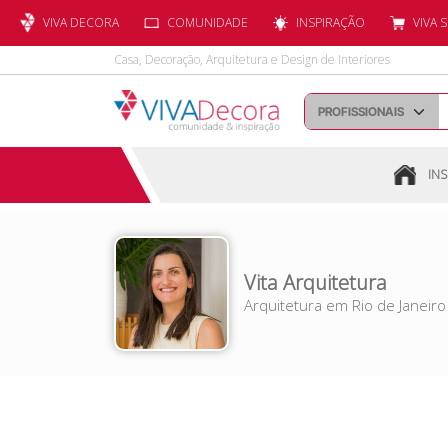
VIVA DECORA
COMUNIDADE
INSPIRAÇÃO
VIVA 
Casa, Decoração, Arquitetura e Design de Interiores
INS
Vita Arquitetura
Arquitetura
em
Rio de Janeiro