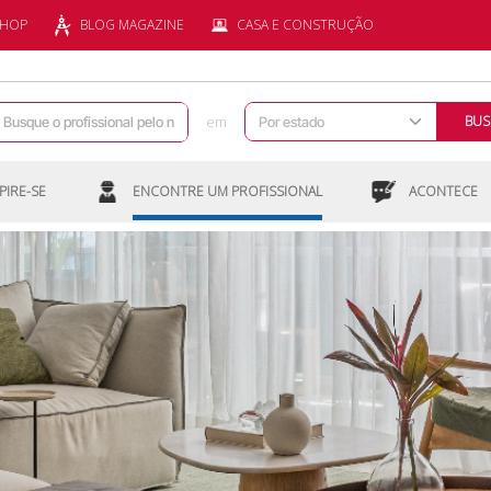
SHOP
BLOG MAGAZINE
CASA E CONSTRUÇÃO
em
BUS
PIRE-SE
ENCONTRE UM PROFISSIONAL
ACONTECE