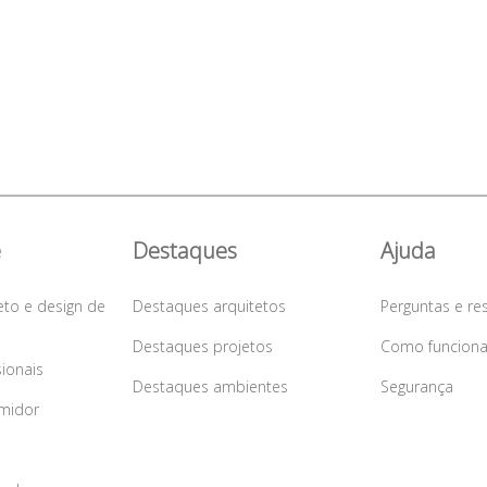
e
Destaques
Ajuda
eto e design de
Destaques arquitetos
Perguntas e re
Destaques projetos
Como funcion
sionais
Destaques ambientes
Segurança
midor