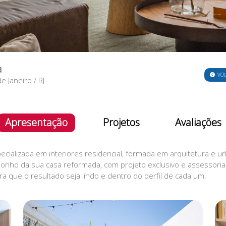
a
VO
de Janeiro
/
RJ
Apresentação
Projetos
Avaliações
cializada em interiores residencial, formada em arquitetura e u
o sonho da sua casa reformada, com projeto exclusivo e assessori
a que o resultado seja lindo e dentro do perfil de cada um.