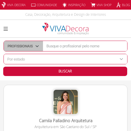
INSPIRAÇÃO
VIVA DECORA
COMUNIDADE
VIVA SHOP
BLOG
Casa, Decoração, Arquitetura e Design de Interiores
BUSCAR
Camila Palladino Arquitetura
Arquitetura
em
São Caetano do Sul
/
SP