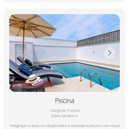
salvar nos favoritos
Piscina
Categoria
: Piscina
Estilo
: Moderno
Integração e boa circulação entre a varanda e piscina com visual