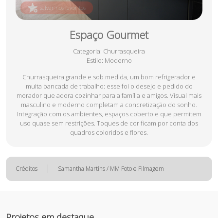
salvar nos favoritos
Espaço Gourmet
Categoria
: Churrasqueira
Estilo
: Moderno
Churrasqueira grande e sob medida, um bom refrigerador e
muita bancada de trabalho: esse foi o desejo e pedido do
morador que adora cozinhar para a família e amigos. Visual mais
masculino e moderno completam a concretização do sonho.
Integração com os ambientes, espaços coberto e que permitem
uso quase sem restrições. Toques de cor ficam por conta dos
quadros coloridos e flores.
Créditos
Samantha Martins / MM Foto e Filmagem
Projetos em destaque