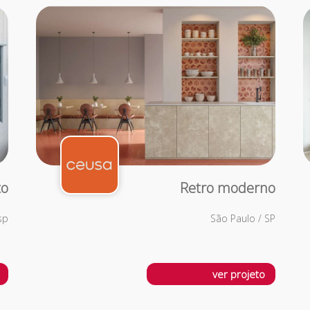
to
Retro moderno
sp
São Paulo / SP
ver projeto