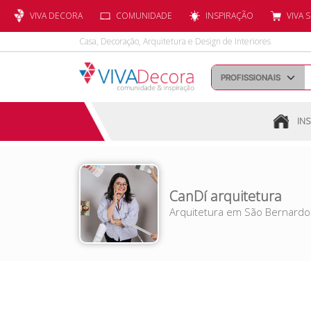
VIVA DECORA
COMUNIDADE
INSPIRAÇÃO
VIVA 
Casa, Decoração, Arquitetura e Design de Interiores
INS
CanDí arquitetura
Arquitetura
em
São Bernard