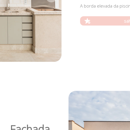
A borda elevada da pisc
sal
Fachada