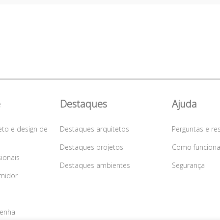
e
Destaques
Ajuda
eto e design de
Destaques arquitetos
Perguntas e re
Destaques projetos
Como funcion
sionais
Destaques ambientes
Segurança
midor
senha