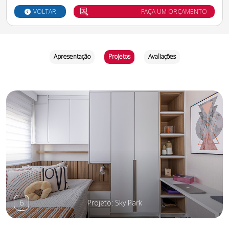
VOLTAR
FAÇA UM ORÇAMENTO
Apresentação
Projetos
Avaliações
6
Projeto: Sky Park