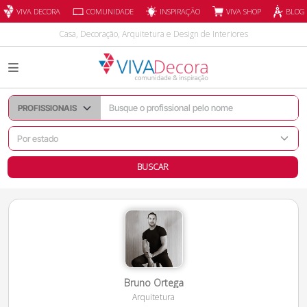
INSPIRAÇÃO
VIVA DECORA
COMUNIDADE
VIVA SHOP
BLOG
Casa, Decoração, Arquitetura e Design de Interiores
BUSCAR
Bruno Ortega
Arquitetura