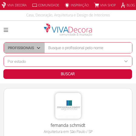
INSPIRAÇÃO
VIVA DECORA
COMUNIDADE
VIVA SHOP
BLOG
Casa, Decoração, Arquitetura e Design de Interiores
BUSCAR
fernanda schmidt
Arquitetura
em
São Paulo
/
SP