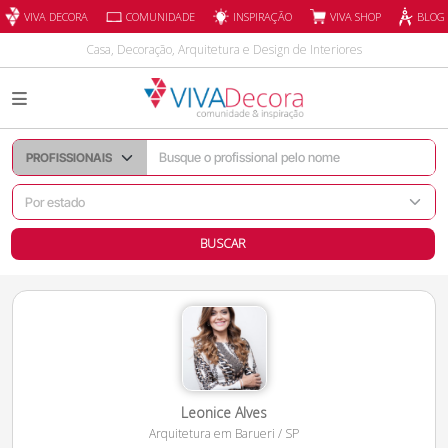
INSPIRAÇÃO
VIVA DECORA
COMUNIDADE
VIVA SHOP
BLOG
Casa, Decoração, Arquitetura e Design de Interiores
BUSCAR
Leonice Alves
Arquitetura
em
Barueri
/
SP