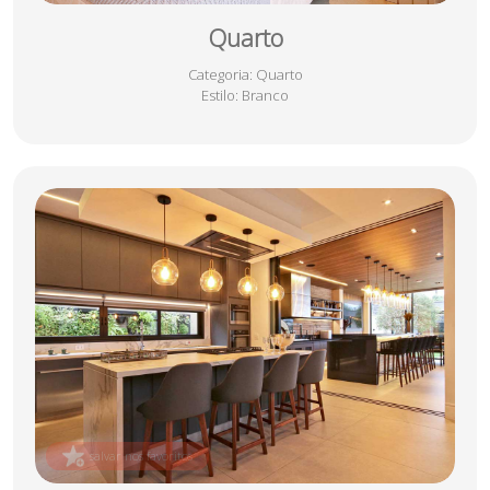
Quarto
Categoria
: Quarto
Estilo
: Branco
salvar nos favoritos