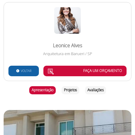
Leonice Alves
Arquitetura
em
Barueri
/
SP
FAÇA UM ORÇAMENTO
VOLTAR
Apresentação
Projetos
Avaliações