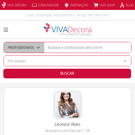
INSPIRAÇÃO
VIVA DECORA
COMUNIDADE
VIVA SHOP
BLOG
Casa, Decoração, Arquitetura e Design de Interiores
BUSCAR
Leonice Alves
Arquitetura
em
Barueri
/
SP